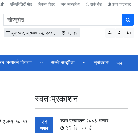
ish
एसिएबिलिटी मोड
स्क्रिन रिडर
न्यून व्यान्डविथ
डार्क मोड
उच्च कन्ट्रास्ट
वेबसाइटमा
सामग्री
खोज्नुहोस
शुक्रबार, श्रावण २२, २०८३
१३:३९
A-
A
A+
घर जग्गाको विवरण
सन्धी सम्झाैता
स्रोतहरु
थप
स्वतःप्रकाशन
स्वत प्रकाशन २०८३ असार
32
२०७९-१०-१६
22 दिन अगाडी
अषाढ