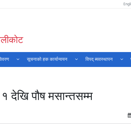
Engl
कालीकोट
विवरण
सूचनाको हक कार्यान्वयन
विपद् ब्यवस्थापन
१ देखि पौष मसान्तसम्म