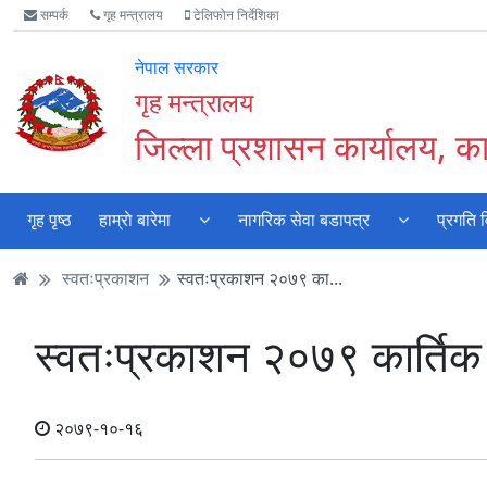
Accessibility
मुख्य
मुख्य
वेबसाइट
सम्पर्क
गृह मन्त्रालय
टेलिफोन निर्देशिका
Mode
सामाग्री
नेभिगेसन
खोजमा
सुरु
पढ्नुहाेस्
पढ्नुहाेस्
जानुहोस्
नेपाल सरकार
गर्नुहोस्
गृह मन्त्रालय
जिल्ला प्रशासन कार्यालय, 
गृह पृष्ठ
हाम्राे बारेमा
नागरिक सेवा बडापत्र
प्रगति 
स्वतःप्रकाशन
स्वतःप्रकाशन २०७९ का...
स्वतःप्रकाशन २०७९ कार्तिक 
२०७९-१०-१६