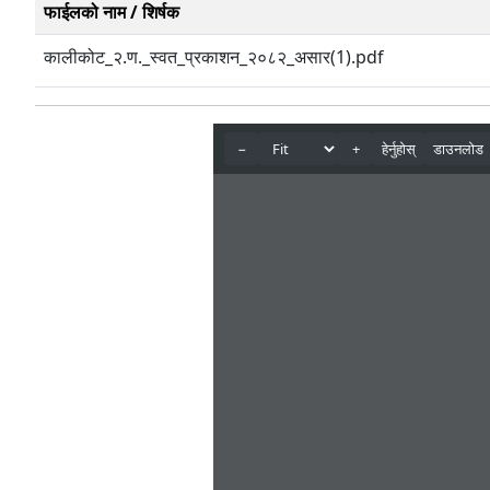
फाईलको नाम / शिर्षक
कालीकोट_२.ण._स्वत_प्रकाशन_२०८२_असार(1).pdf