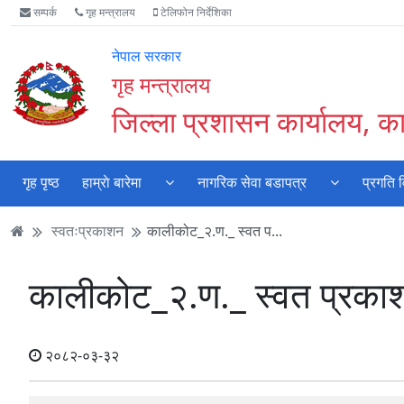
Accessibility
मुख्य
मुख्य
वेबसाइट
सम्पर्क
गृह मन्त्रालय
टेलिफोन निर्देशिका
Mode
सामाग्री
नेभिगेसन
खोजमा
सुरु
पढ्नुहाेस्
पढ्नुहाेस्
जानुहोस्
नेपाल सरकार
गर्नुहोस्
गृह मन्त्रालय
जिल्ला प्रशासन कार्यालय, 
गृह पृष्ठ
हाम्राे बारेमा
नागरिक सेवा बडापत्र
प्रगति 
स्वतःप्रकाशन
कालीकोट_२.ण._ स्वत प...
कालीकोट_२.ण._ स्वत प्रक
२०८२-०३-३२