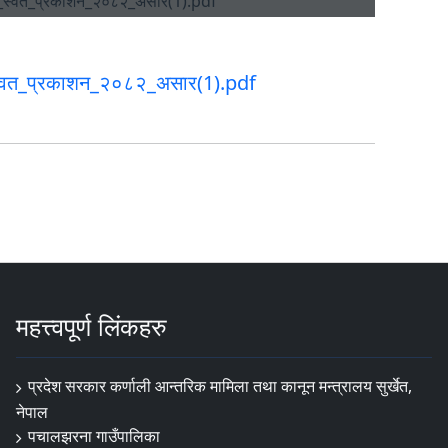
्वत_प्रकाशन_२०८२_असार(1).pdf
महत्त्वपूर्ण लिंकहरु
प्रदेश सरकार कर्णाली आन्तरिक मामिला तथा कानून मन्त्रालय सुर्खेत,
नेपाल
पचालझरना गाउँपालिका