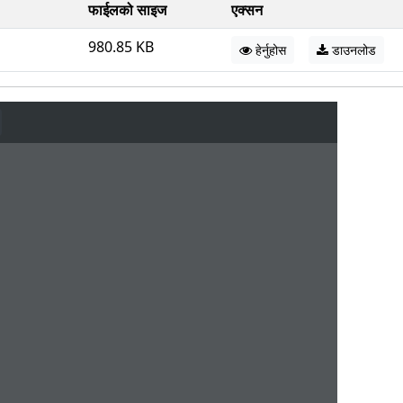
फाईलको साइज
एक्सन
980.85 KB
हेर्नुहोस
डाउनलोड