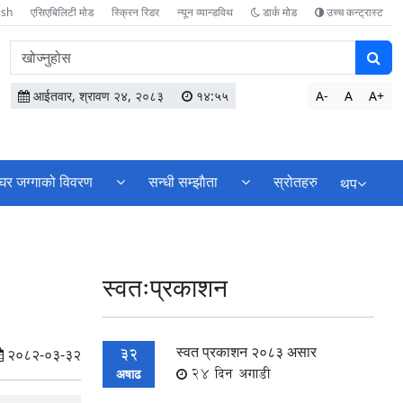
ish
एसिएबिलिटी मोड
स्क्रिन रिडर
न्यून व्यान्डविथ
डार्क मोड
उच्च कन्ट्रास्ट
वेबसाइटमा
सामग्री
खोज्नुहोस
आईतवार, श्रावण २४, २०८३
१४:५५
A-
A
A+
घर जग्गाको विवरण
सन्धी सम्झाैता
स्रोतहरु
थप
स्वतःप्रकाशन
स्वत प्रकाशन २०८३ असार
32
२०८२-०३-३२
24 दिन अगाडी
अषाढ