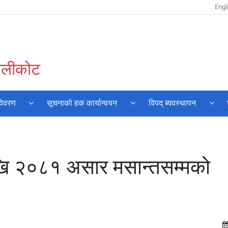
Engl
कालीकोट
विवरण
सूचनाको हक कार्यान्वयन
विपद् ब्यवस्थापन
ि २०८१ असार मसान्तसम्मको