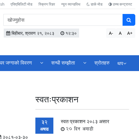
ish
एसिएबिलिटी मोड
स्क्रिन रिडर
न्यून व्यान्डविथ
डार्क मोड
उच्च कन्ट्रास्ट
वेबसाइटमा
सामग्री
खोज्नुहोस
बिहीबार, श्रावण २१, २०८३
१२:३०
A-
A
A+
घर जग्गाको विवरण
सन्धी सम्झाैता
स्रोतहरु
थप
स्वतःप्रकाशन
स्वत प्रकाशन २०८३ असार
32
20 दिन अगाडी
अषाढ
२०८१-०३-३०