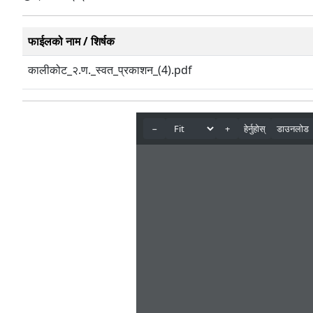
फाईलको नाम / शिर्षक
कालीकोट_२.ण._स्वत_प्रकाशन_(4).pdf