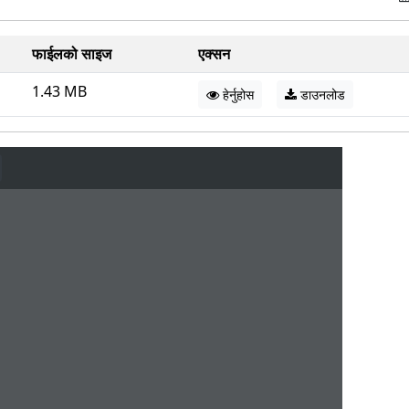
फाईलको साइज
एक्सन
1.43 MB
हेर्नुहोस
डाउनलोड