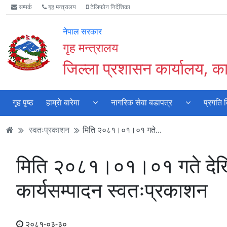
Accessibility
मुख्य
मुख्य
वेबसाइट
सम्पर्क
गृह मन्त्रालय
टेलिफोन निर्देशिका
Mode
सामाग्री
नेभिगेसन
खोजमा
सुरु
पढ्नुहाेस्
पढ्नुहाेस्
जानुहोस्
नेपाल सरकार
गर्नुहोस्
गृह मन्त्रालय
जिल्ला प्रशासन कार्यालय, 
गृह पृष्ठ
हाम्राे बारेमा
नागरिक सेवा बडापत्र
प्रगति 
स्वतःप्रकाशन
मिति २०८१।०१।०१ गते...
मिति २०८१।०१।०१ गते देख
कार्यसम्पादन स्वतःप्रकाशन
२०८१-०३-३०