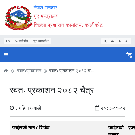
Accessibility
मुख्य
मुख्य
वेबसाइट
नेपाल सरकार
Mode
सामाग्री
नेभिगेसन
खोजमा
गृह मन्त्रालय
सुरु
पढ्नुहाेस्
पढ्नुहाेस्
जानुहोस्
जिल्ला प्रशासन कार्यालय, कालीकोट
गर्नुहोस्
EN
डार्क मोड
न्यून व्यान्डविथ
A-
A
A+
मेनु
स्वतःप्रकाशन
स्वतः प्रकाशन २०८२ च...
स्वतः प्रकाशन २०८२ चैत्र
३ महिना अगाडी
२०८३-०१-०२
फाईलको नाम / शिर्षक
फाईलको
एक्
साइज