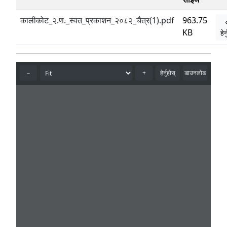
कालीकोट_२.ण._स्वत_प्रकाशन_२०८२_चैत्र(1).pdf
963.75
KB
हेर