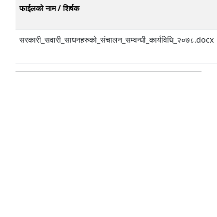
फाईलको नाम / शिर्षक
सरकारी_सवारी_साधनहरुको_संचालन_सम्वन्धी_कार्यविधि_२०७८.docx