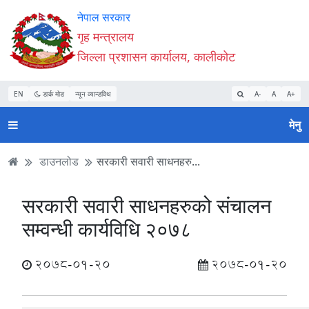
Accessibility
मुख्य
मुख्य
वेबसाइट
नेपाल सरकार
Mode
सामाग्री
नेभिगेसन
खोजमा
गृह मन्त्रालय
सुरु
पढ्नुहाेस्
पढ्नुहाेस्
जानुहोस्
जिल्ला प्रशासन कार्यालय, कालीकोट
गर्नुहोस्
EN
डार्क मोड
न्यून व्यान्डविथ
A-
A
A+
मेनु
डाउनलोड
सरकारी सवारी साधनहरु...
सरकारी सवारी साधनहरुको संचालन
सम्वन्धी कार्यविधि २०७८
2078-01-20
2078-01-20