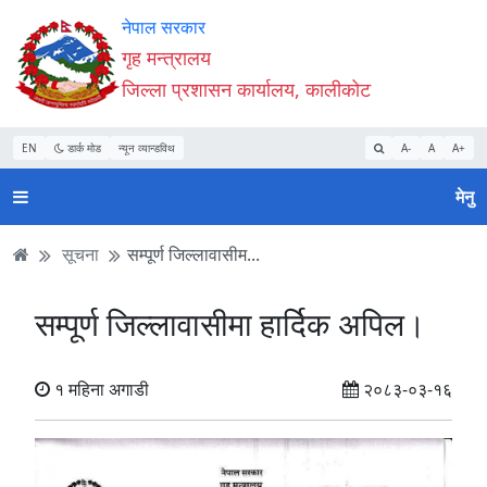
Accessibility
मुख्य
मुख्य
वेबसाइट
नेपाल सरकार
Mode
सामाग्री
नेभिगेसन
खोजमा
गृह मन्त्रालय
सुरु
पढ्नुहाेस्
पढ्नुहाेस्
जानुहोस्
जिल्ला प्रशासन कार्यालय, कालीकोट
गर्नुहोस्
EN
डार्क मोड
न्यून व्यान्डविथ
A-
A
A+
मेनु
सूचना
सम्पूर्ण जिल्लावासीम...
सम्पूर्ण जिल्लावासीमा हार्दिक अपिल।
१ महिना अगाडी
२०८३-०३-१६