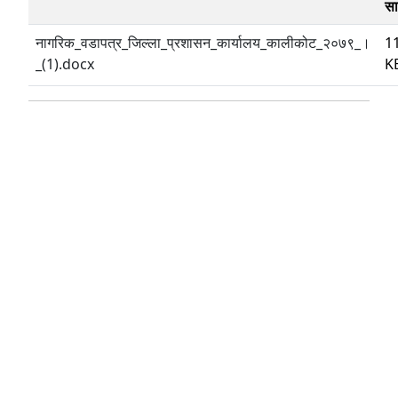
स
नागरिक_वडापत्र_जिल्ला_प्रशासन_कार्यालय_कालीकोट_२०७९_।
1
_(1).docx
K