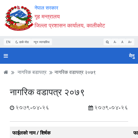
Accessibility
मुख्य
मुख्य
वेबसाइट
नेपाल सरकार
Mode
सामाग्री
नेभिगेसन
खोजमा
गृह मन्त्रालय
सुरु
पढ्नुहाेस्
पढ्नुहाेस्
जानुहोस्
जिल्ला प्रशासन कार्यालय, कालीकोट
गर्नुहोस्
EN
डार्क मोड
न्यून व्यान्डविथ
A-
A
A+
मेनु
नागरिक बडापत्र
नागरिक वडापत्र २०७९
नागरिक वडापत्र २०७९
2079-04-26
2079-04-26
फाईलको नाम / शिर्षक
फ