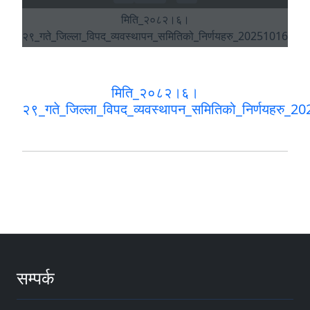
मिति_२०८२।६।
२९_गते_जिल्ला_विपद_व्यवस्थापन_समितिको_निर्णयहरु
सम्पर्क