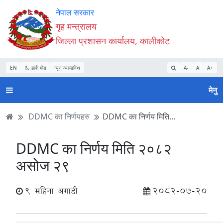
Accessibility
मुख्य
मुख्य
वेबसाइट
नेपाल सरकार
Mode
सामाग्री
नेभिगेसन
खोजमा
गृह मन्त्रालय
सुरु
पढ्नुहाेस्
पढ्नुहाेस्
जानुहोस्
जिल्ला प्रशासन कार्यालय, कालीकोट
गर्नुहोस्
EN
डार्क मोड
न्यून व्यान्डविथ
A-
A
A+
मेनु
DDMC का निर्णयहरु
DDMC का निर्णय मिति...
DDMC का निर्णय मिति २०८२
असोज २९
9 महिना अगाडी
2082-07-20