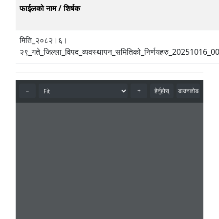
फाईलको नाम / शिर्षक
मिति_२०८२।६।
२९_गते_जिल्ला_विपद_व्यवस्थापन_समितिको_निर्णयहरु_20251016_0