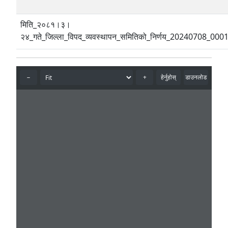
मिति_२०८१।३।
२४_गते_जिल्ला_विपद_व्यवस्थापन_समितिको_निर्णय_20240708_000