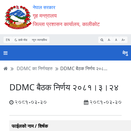
Accessibility
मुख्य
मुख्य
वेबसाइट
नेपाल सरकार
Mode
सामाग्री
नेभिगेसन
खोजमा
गृह मन्त्रालय
सुरु
पढ्नुहाेस्
पढ्नुहाेस्
जानुहोस्
जिल्ला प्रशासन कार्यालय, कालीकोट
गर्नुहोस्
EN
डार्क मोड
न्यून व्यान्डविथ
A-
A
A+
मेनु
DDMC का निर्णयहरु
DDMC बैठक निर्णय २०८...
DDMC बैठक निर्णय २०८१।३।२४
2081-03-30
2081-03-30
फाईलको नाम / शिर्षक