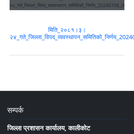
मिति_२०८१।३।
२४_गते_जिल्ला_विपद_व्यवस्थापन_समितिको_निर्णय_20
सम्पर्क
जिल्ला प्रशासन कार्यालय, कालीकोट