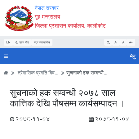
Accessibility
मुख्य
मुख्य
वेबसाइट
नेपाल सरकार
Mode
सामाग्री
नेभिगेसन
खोजमा
गृह मन्त्रालय
सुरु
पढ्नुहाेस्
पढ्नुहाेस्
जानुहोस्
जिल्ला प्रशासन कार्यालय, कालीकोट
गर्नुहोस्
EN
डार्क मोड
न्यून व्यान्डविथ
A-
A
A+
मेनु
त्रैमासिक प्रगति विव...
सुचनाको हक सम्वन्धी...
सुचनाको हक सम्वन्धी २०७८ साल
कात्तिक देखि पौषसम्म कार्यसम्पादन ।
2078-11-04
2078-11-04