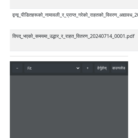
द्वन्द्व_पीडितहरूको_नामावली_र_प्राप्त_गरेको_राहतको_विवरण_अद्य
विपद्_भएको_समयमा_उद्धार_र_राहत_वितरण_20240714_0001.pdf