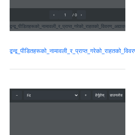
द्वन्द्व_पीडितहरूको_नामावली_र_प्राप्त_गरेको_राहतको