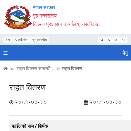
Accessibility
मुख्य
मुख्य
वेबसाइट
नेपाल सरकार
Mode
सामाग्री
नेभिगेसन
खोजमा
गृह मन्त्रालय
सुरु
पढ्नुहाेस्
पढ्नुहाेस्
जानुहोस्
जिल्ला प्रशासन कार्यालय, कालीकोट
गर्नुहोस्
EN
डार्क मोड
न्यून व्यान्डविथ
A-
A
A+
मेनु
राहत वितरण सम्बन्धी...
राहत वितरण
राहत वितरण
2081-03-30
2081-03-30
फाईलको नाम / शिर्षक