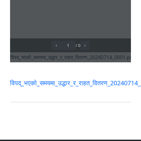
विपद्_भएको_समयमा_उद्धार_र_राहत_वितरण_20240714