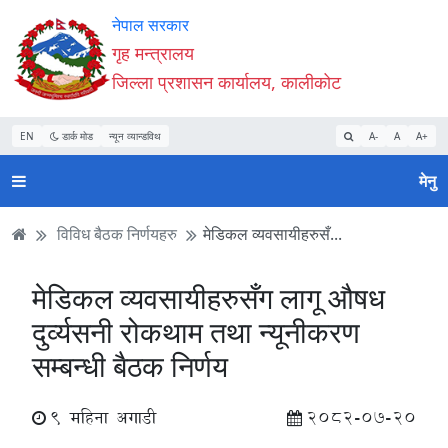
Accessibility
मुख्य
मुख्य
वेबसाइट
नेपाल सरकार
Mode
सामाग्री
नेभिगेसन
खोजमा
गृह मन्त्रालय
सुरु
पढ्नुहाेस्
पढ्नुहाेस्
जानुहोस्
जिल्ला प्रशासन कार्यालय, कालीकोट
गर्नुहोस्
EN
डार्क मोड
न्यून व्यान्डविथ
A-
A
A+
मेनु
विविध बैठक निर्णयहरु
मेडिकल व्यवसायीहरुसँ...
मेडिकल व्यवसायीहरुसँग लागू औषध
दुर्व्यसनी रोकथाम तथा न्यूनीकरण
सम्बन्धी बैठक निर्णय
9 महिना अगाडी
2082-07-20