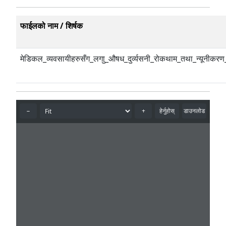
फाईलको नाम / शिर्षक
मेडिकल_व्यवसायीहरुसँग_लगाु_औषध_दुर्व्यसनी_रोकथाम_तथा_न्यून