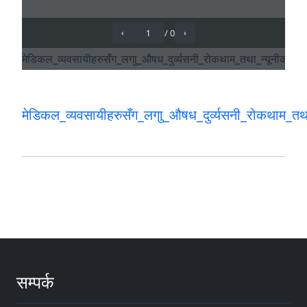
मेडिकल_व्यवसायीहरुसँग_लगाु_औषध_दुर्व्यसनी_रोकथाम
सम्पर्क