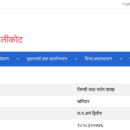
Engl
कालीकोट
विवरण
सूचनाको हक कार्यान्वयन
विपद् ब्यवस्थापन
जिन्सी तथा स्टोर शाखा
खरिदार
रा.प.अनं द्वितीय
९८५८३२०७४६