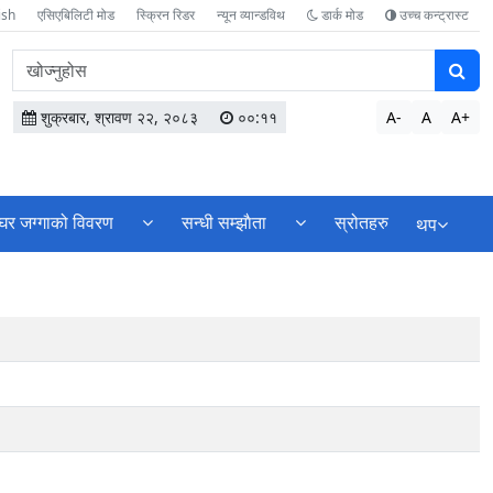
ish
एसिएबिलिटी मोड
स्क्रिन रिडर
न्यून व्यान्डविथ
डार्क मोड
उच्च कन्ट्रास्ट
वेबसाइटमा
सामग्री
खोज्नुहोस
शुक्रबार, श्रावण २२, २०८३
००:११
A-
A
A+
घर जग्गाको विवरण
सन्धी सम्झाैता
स्रोतहरु
थप