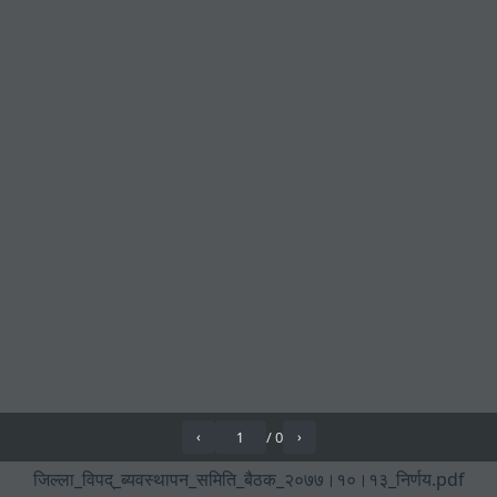
/
0
‹
›
जिल्ला_विपद्_ब्यवस्थापन_समिति_बैठक_२०७७।१०।१३_निर्णय.pdf